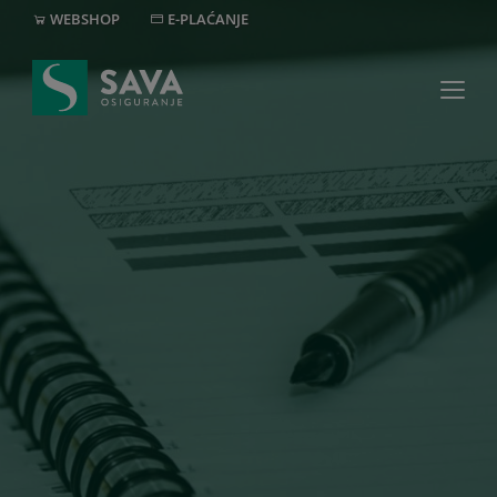
WEBSHOP
E-PLAĆANJE
MREŽA
+382 20 40 30 20