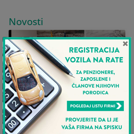
Novosti
Sava osiguranje doniralo
ginekološku stolicu
prilagođenu ženama sa
invaliditetom Klinici za