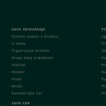
SAVA OSIGURANJE
PO
Osnovni podaci o Društvu
Ug
O nama
Pr
Organizacija Društva
Ob
Grupa kojoj pripadamo
Ko
Istorijat
Pr
Novosti
Na
Posao
Rj
Mreža
Pr
Kontaktirajte nas
Pr
SAVA CAR