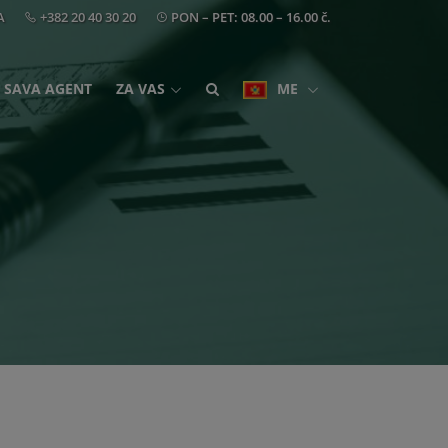
A
+382 20 40 30 20
PON – PET: 08.00 – 16.00 č.
SAVA AGENT
ZA VAS
ME