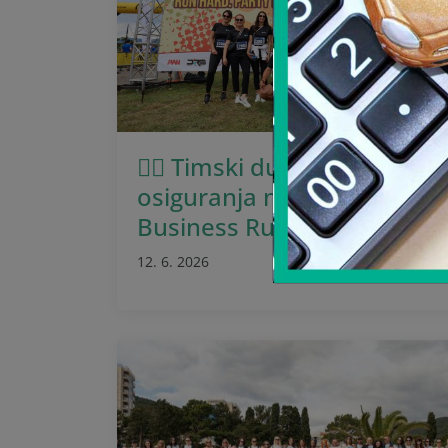
🏃‍♂️ Timski duh Sava
osiguranja na Montenegro
Business Run 2026
12. 6. 2026