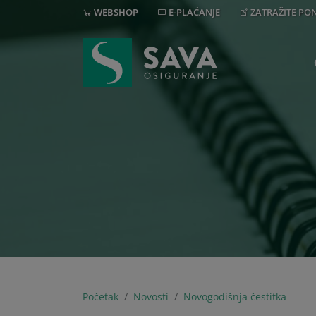
WEBSHOP
E-PLAĆANJE
ZATRAŽITE P
Početak
Novosti
Novogodišnja čestitka