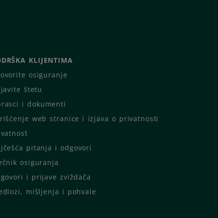
DRŠKA KLIJENTIMA
ovorite osiguranje
ijavite štetu
rasci i dokumenti
rišćenje web stranice i izjava o privatnosti
ivatnost
jčešća pitanja i odgovori
ečnik osiguranja
igovori i prijave zviždača
edlozi, mišljenja i pohvale