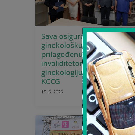
Sava osiguranje doniralo
ginekološku stolicu
prilagođenu ženama sa
invaliditetom Klinici za
ginekologiju i akušerstvo
KCCG
15. 6. 2026