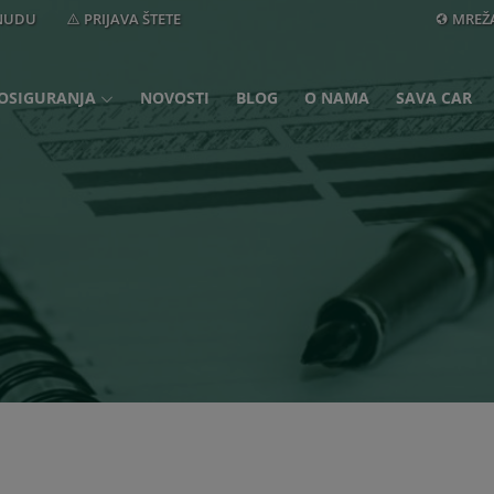
ONUDU
PRIJAVA ŠTETE
MREŽ
OSIGURANJA
NOVOSTI
BLOG
O NAMA
SAVA CAR