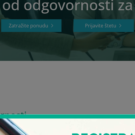
 od odgovornosti za 
Zatražite ponudu
Prijavite štetu
rnosti