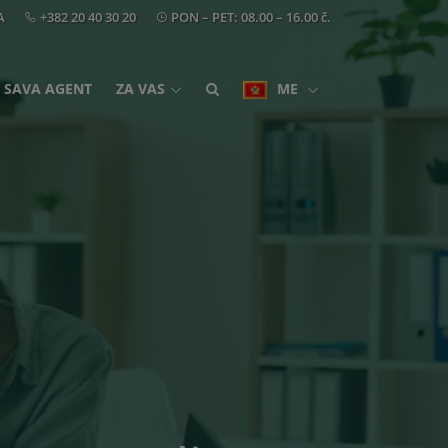
A
+382 20 40 30 20
PON – PET: 08.00 – 16.00 č.
SAVA AGENT
ZA VAS
ME