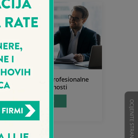
Osiguranje od profesionalne
odgovornosti
Više
OCIJENITE STRANICE