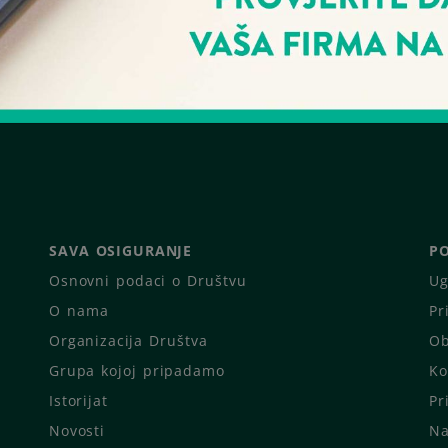
SAVA OSIGURANJE
PO
Osnovni podaci o Društvu
Ug
O nama
Pr
Organizacija Društva
Ob
Grupa kojoj pripadamo
Ko
Istorijat
Pr
Novosti
Na