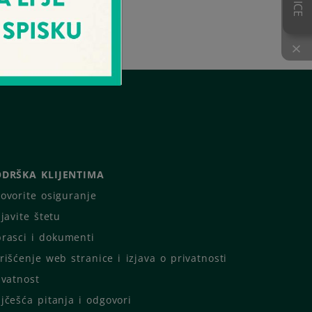
×
DRŠKA KLIJENTIMA
ovorite osiguranje
ijavite štetu
rasci i dokumenti
rišćenje web stranice i izjava o privatnosti
ivatnost
jčešća pitanja i odgovori