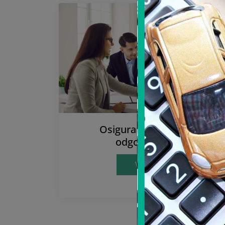
Osiguranje od opšte
odgovornosti
Više