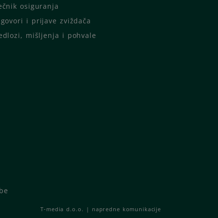
ečnik osiguranja
igovori i prijave zviždača
edlozi, mišljenja i pohvale
be
T-media d.o.o.
| napredne komunikacije