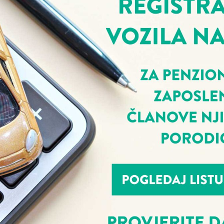
Osiguranje od odgovornosti
prevoznika u drumskom
saobraćaju
Više