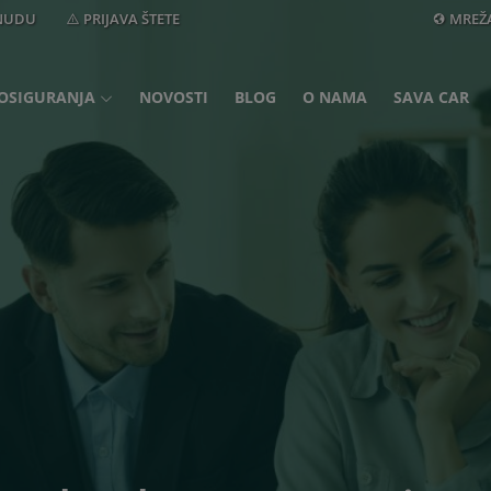
ONUDU
PRIJAVA ŠTETE
MREŽ
OSIGURANJA
NOVOSTI
BLOG
O NAMA
SAVA CAR