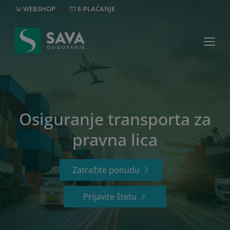
WEBSHOP
E-PLAĆANJE
MREŽA
+382 20 40 30 20
Osiguranje transporta za
pravna lica
Zatražite ponudu
Prijavite štetu