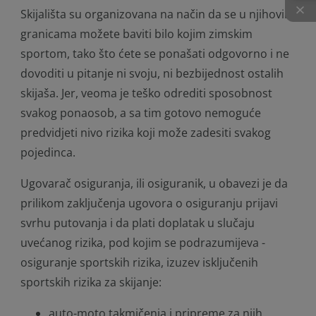
×
Skijališta su organizovana na način da se u njihovim
granicama možete baviti bilo kojim zimskim
sportom, tako što ćete se ponašati odgovorno i ne
dovoditi u pitanje ni svoju, ni bezbijednost ostalih
skijaša. Jer, veoma je teško odrediti sposobnost
svakog ponaosob, a sa tim gotovo nemoguće
predvidjeti nivo rizika koji može zadesiti svakog
pojedinca.
Ugovarač osiguranja, ili osiguranik, u obavezi je da
prilikom zaključenja ugovora o osiguranju prijavi
svrhu putovanja i da plati doplatak u slučaju
uvećanog rizika, pod kojim se podrazumijeva -
osiguranje sportskih rizika, izuzev isključenih
sportskih rizika za skijanje:
auto-moto takmičenja i pripreme za njih,