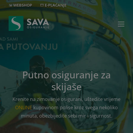
WEBSHOP
E-PLAĆANJE
MREŽA
+382 20 40 30 20
Putno osiguranje za
skijaše
Krenite na zimovanje osigurani, uštedite vrijeme
ONLINE
kupovinom polise kroz svega nekoliko
minuta, obezbijedite sebi mir i sigurnost.