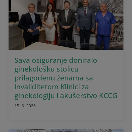
Sava osiguranje doniralo
ginekološku stolicu
prilagođenu ženama sa
invaliditetom Klinici za
ginekologiju i akušerstvo KCCG
15. 6. 2026