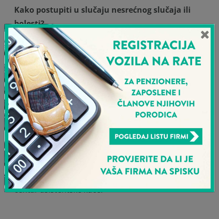
Kako postupiti u slučaju nesrećnog slučaja ili
bolesti?
Kada nastupi osigurani slučaj u obavezi ste da
odmah kontaktirate asistentsku kuću, prijavite
podatke iz Vaše polise, kao i naziv zdravstvene
ustanove u koju ste primljeni, putem telefona na
broj +382 20 403 033 ili slanjem maila na
adresu:
OpsMed@tbs-team24.com
.
Ako je neophodno bolničko liječenje, dužni ste da
prilikom prijema u zdravstvenu ustanovu ljekaru
pokažete svoju polisu putnog zdravstvenog
osiguranja - potom će ljekar obavijestiti i
centar asistentske kuće.