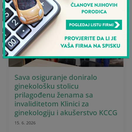
Sava osiguranje doniralo
ginekološku stolicu
prilagođenu ženama sa
invaliditetom Klinici za
ginekologiju i akušerstvo KCCG
15. 6. 2026