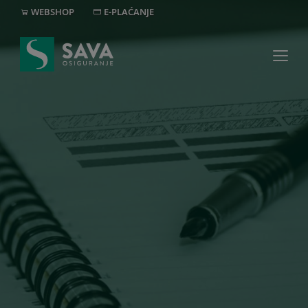
WEBSHOP
E-PLAĆANJE
MREŽA
+382 20 40 30 20