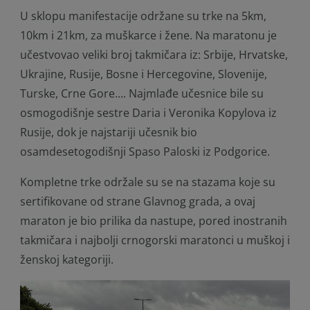
U sklopu manifestacije održane su trke na 5km,
10km i 21km, za muškarce i žene. Na maratonu je
učestvovao veliki broj takmičara iz: Srbije, Hrvatske,
Ukrajine, Rusije, Bosne i Hercegovine, Slovenije,
Turske, Crne Gore.... Najmlađe učesnice bile su
osmogodišnje sestre Daria i Veronika Kopylova iz
Rusije, dok je najstariji učesnik bio
osamdesetogodišnji Spaso Paloski iz Podgorice.
Kompletne trke održale su se na stazama koje su
sertifikovane od strane Glavnog grada, a ovaj
maraton je bio prilika da nastupe, pored inostranih
takmičara i najbolji crnogorski maratonci u muškoj i
ženskoj kategoriji.