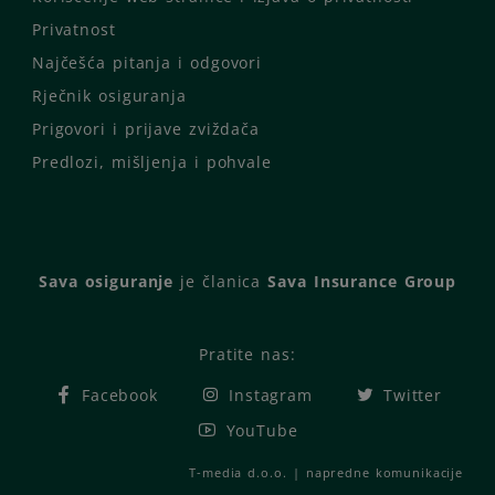
Privatnost
Najčešća pitanja i odgovori
Rječnik osiguranja
Prigovori i prijave zviždača
Predlozi, mišljenja i pohvale
Sava osiguranje
je članica
Sava Insurance Group
Pratite nas:
Facebook
Instagram
Twitter
YouTube
T-media d.o.o.
| napredne komunikacije