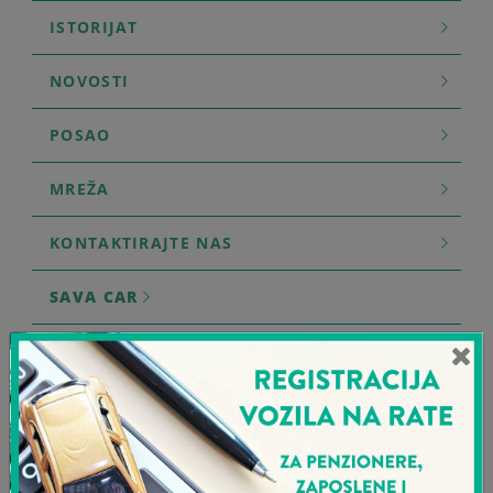
ISTORIJAT
NOVOSTI
POSAO
MREŽA
KONTAKTIRAJTE NAS
SAVA CAR
SAVA AGENT
Novosti