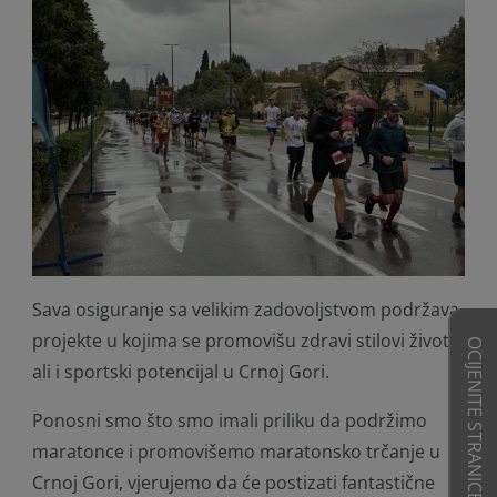
Sava osiguranje sa velikim zadovoljstvom podržava
projekte u kojima se promovišu zdravi stilovi života,
OCIJENITE STRANICE
ali i sportski potencijal u Crnoj Gori.
Ponosni smo što smo imali priliku da podržimo
maratonce i promovišemo maratonsko trčanje u
Crnoj Gori, vjerujemo da će postizati fantastične