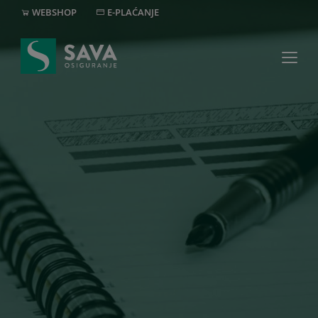
WEBSHOP
E-PLAĆANJE
MREŽA
+382 20 40 30 20