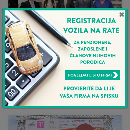
Sava osiguranje doniralo
ginekološku stolicu
prilagođenu ženama sa
invaliditetom Klinici za
ginekologiju i akušerstvo KCCG
15. 6. 2026