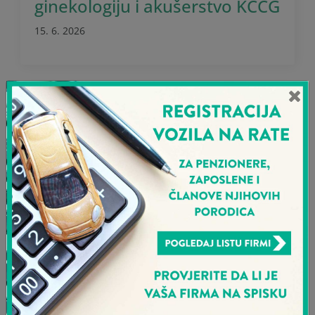
ginekologiju i akušerstvo KCCG
15. 6. 2026
🏃‍♂️ Timski duh Sava osiguranja
na Montenegro Business Run
2026