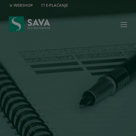
WEBSHOP
E-PLAĆANJE
MREŽA
+382 20 40 30 20