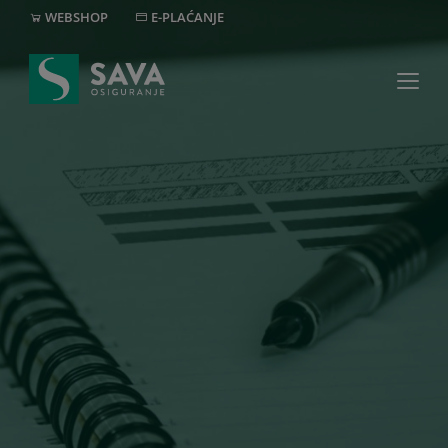
WEBSHOP
E-PLAĆANJE
MREŽA
+382 20 40 30 20