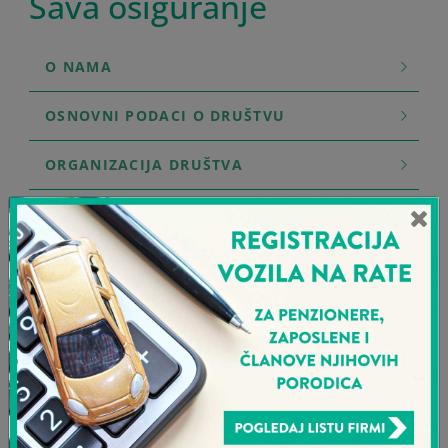
Sava osiguranje
O NAMA
OSNOVNI PODACI O DRUŠTVU
ORGANIZACIJA DRUŠTVA
GRUPA KOJOJ PRIPADAMO
ISTORIJAT
NOVOSTI
POSAO
MREŽA