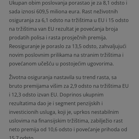
Ukupan obim poslovanja porastao je za 8,1 odsto i
sada iznosi 609,5 miliona eura. Rast neživotnih
osiguranja za 6,1 odsto na tržištima u EU i 15 odsto
na tržištima van EU rezultat je povećanja broja
prodatih polisa i rasta prosječnih premija.
Reosiguranje je poraslo za 13,5 odsto, zahvaljujući
novim poslovnim prilikama na stranim tržištima i
povećanom učešću u postojećim ugovorima.
Životna osiguranja nastavila su trend rasta, sa
bruto premijama višim za 2,9 odsto na tržištima EU
i 12,3 odsto izvan EU. Doprinos ukupnim
rezultatima dao je i segment penzijskih i
investicionih usluga, koji je, uprkos nestabilnim
uslovima na finansijskim tržištima, zabilježio rast
neto premija od 10,6 odsto i povećanje prihoda od
15,7 odsto.