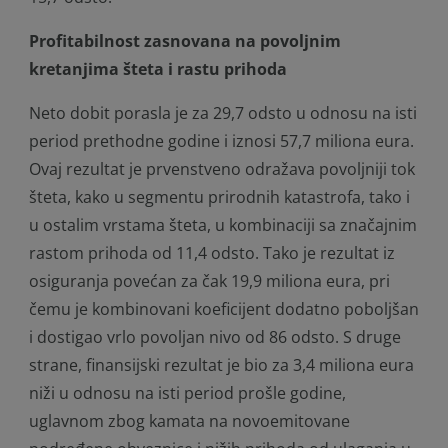
Profitabilnost zasnovana na povoljnim
kretanjima šteta i rastu prihoda
Neto dobit porasla je za 29,7 odsto u odnosu na isti
period prethodne godine i iznosi 57,7 miliona eura.
Ovaj rezultat je prvenstveno odražava povoljniji tok
šteta, kako u segmentu prirodnih katastrofa, tako i
u ostalim vrstama šteta, u kombinaciji sa značajnim
rastom prihoda od 11,4 odsto. Tako je rezultat iz
osiguranja povećan za čak 19,9 miliona eura, pri
čemu je kombinovani koeficijent dodatno poboljšan
i dostigao vrlo povoljan nivo od 86 odsto. S druge
strane, finansijski rezultat je bio za 3,4 miliona eura
niži u odnosu na isti period prošle godine,
uglavnom zbog kamata na novoemitovane