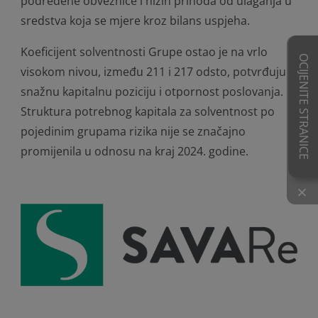
podređene obveznice i nižih prihoda od ulaganja u
sredstva koja se mjere kroz bilans uspjeha.
Koeficijent solventnosti Grupe ostao je na vrlo
OCIJENITE STRANICE
visokom nivou, između 211 i 217 odsto, potvrđujući
snažnu kapitalnu poziciju i otpornost poslovanja.
Struktura potrebnog kapitala za solventnost po
pojedinim grupama rizika nije se značajno
promijenila u odnosu na kraj 2024. godine.
×