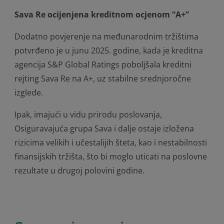
Sava Re ocijenjena kreditnom ocjenom “A+”
Dodatno povjerenje na međunarodnim tržištima
potvrđeno je u junu 2025. godine, kada je kreditna
agencija S&P Global Ratings poboljšala kreditni
rejting Sava Re na A+, uz stabilne srednjoročne
izglede.
Ipak, imajući u vidu prirodu poslovanja,
Osiguravajuća grupa Sava i dalje ostaje izložena
rizicima velikih i učestalijih šteta, kao i nestabilnosti
finansijskih tržišta, što bi moglo uticati na poslovne
rezultate u drugoj polovini godine.