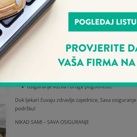
predstavnici Ljekarske komore Crne Gore i Sava 
Članovima Komore kroz ovu saradnju dostupne su povo
uključujući:
profesionalnu odgovornost,
osiguranje imovine,
osiguranje od nezgode,
putno zdravstveno osiguranje,
osiguranje vozila i druge pogodnosti.
Dok ljekari čuvaju zdravlje zajednice, Sava osiguranj
podršku!
NIKAD SAMI – SAVA OSIGURANJE