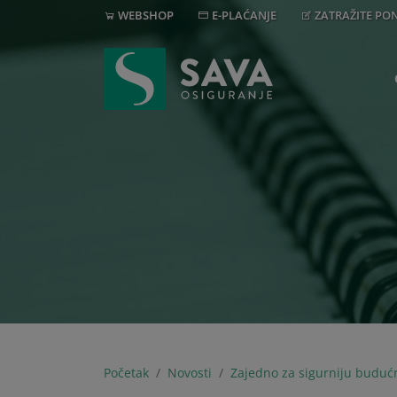
WEBSHOP
E-PLAĆANJE
ZATRAŽITE P
Početak
Novosti
Zajedno za sigurniju budućn