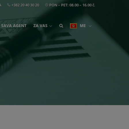
A
+382 20 40 30 20
PON – PET: 08.00 – 16.00 č.
SAVA AGENT
ZA VAS
ME