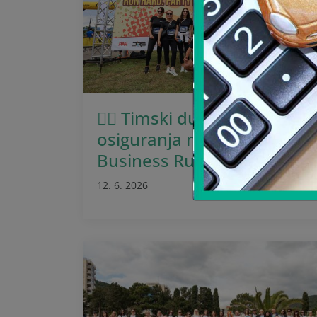
🏃‍♂️ Timski duh Sava
osiguranja na Montenegro
Business Run 2026
12. 6. 2026