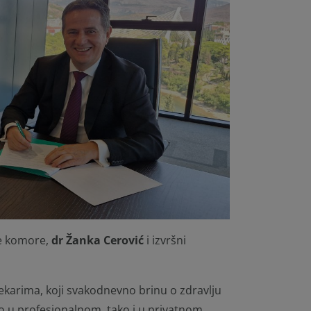
ke komore,
dr Žanka Cerović
i izvršni
jekarima, koji svakodnevno brinu o zdravlju
o u profesionalnom, tako i u privatnom