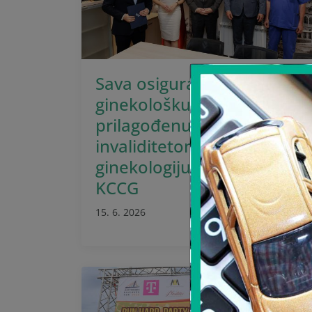
Sava osiguranje doniralo
ginekološku stolicu
prilagođenu ženama sa
invaliditetom Klinici za
ginekologiju i akušerstvo
KCCG
15. 6. 2026