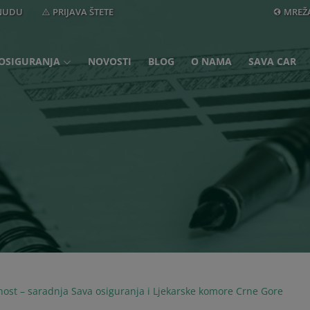
ONUDU
PRIJAVA ŠTETE
MREŽ
OSIGURANJA
NOVOSTI
BLOG
O NAMA
SAVA CAR
ost – saradnja Sava osiguranja i Ljekarske komore Crne Gore