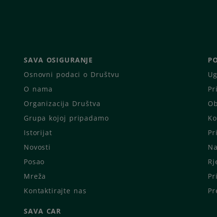
SAVA OSIGURANJE
PO
Osnovni podaci o Društvu
Ug
O nama
Pr
Organizacija Društva
Ob
Grupa kojoj pripadamo
Ko
Istorijat
Pr
Novosti
Na
Posao
Rj
Mreža
Pr
Kontaktirajte nas
Pr
SAVA CAR