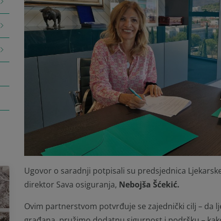
Ugovor o saradnji potpisali su predsjednica Ljekars
direktor Sava osiguranja,
Nebojša Šćekić.
Ovim partnerstvom potvrđuje se zajednički cilj – da l
građana, pružimo dodatnu sigurnost i podršku – kak