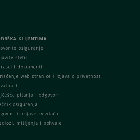
DRŠKA KLIJENTIMA
ovorite osiguranje
ijavite štetu
rasci i dokumenti
rišćenje web stranice i izjava o privatnosti
ivatnost
jčešća pitanja i odgovori
ečnik osiguranja
igovori i prijave zviždača
edlozi, mišljenja i pohvale