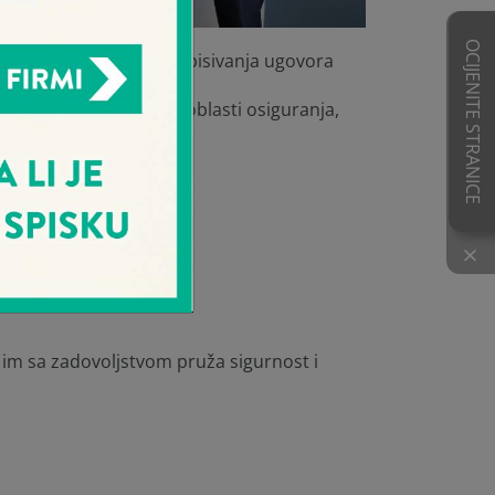
OCIJENITE STRANICE
osiguranja prilikom potpisivanja ugovora
ljnije usluge iz više oblasti osiguranja,
×
e im sa zadovoljstvom pruža sigurnost i