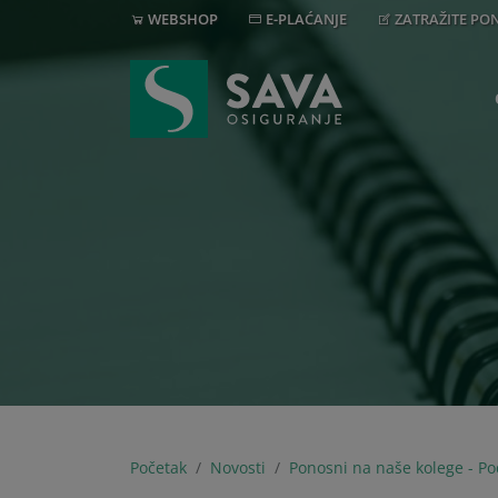
WEBSHOP
E-PLAĆANJE
ZATRAŽITE P
Početak
Novosti
Ponosni na naše kolege - P