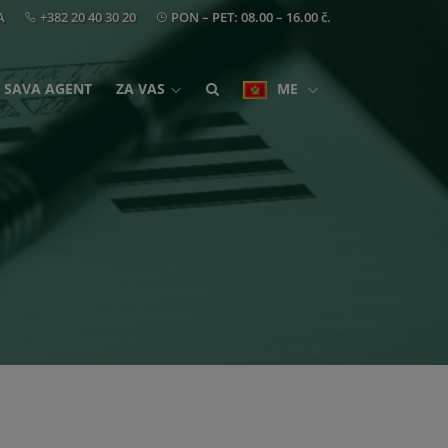
A
+382 20 40 30 20
PON – PET: 08.00 – 16.00 č.
SAVA AGENT
ZA VAS
ME