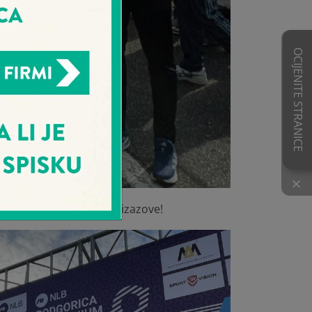
OCIJENITE STRANICE
×
a za druženja i zdrave izazove!