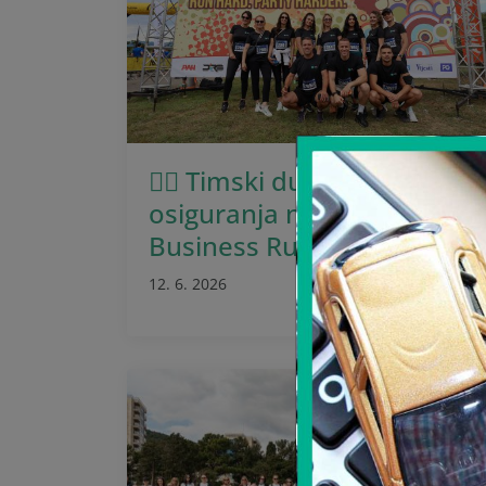
🏃‍♂️ Timski duh Sava
osiguranja na Montenegro
Business Run 2026
12. 6. 2026