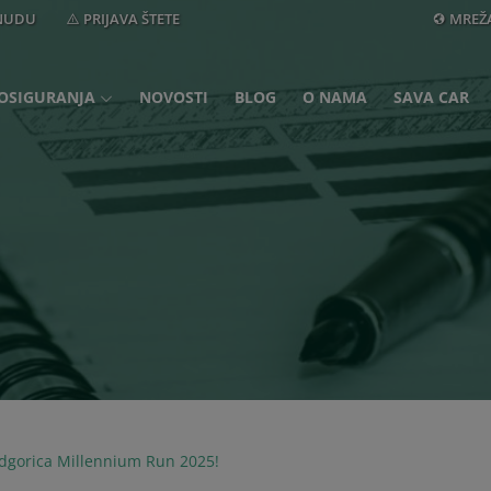
ONUDU
PRIJAVA ŠTETE
MREŽ
OSIGURANJA
NOVOSTI
BLOG
O NAMA
SAVA CAR
odgorica Millennium Run 2025!