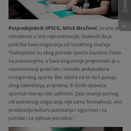
×
Potpredsjednik VPSCG, Miloš Mračević
, izrazio je
zahvalnost u ime reprezentacije, istakavši da je
podrška Sava osiguranja od izuzetnog značaja:
“Vaterpolisti su zbog prirode sporta izuzetno često
na putovanjima, a Sava osiguranje prepoznalo je u
reprezentaciji pravi tim i istinske ambasadore
crnogorskog sporta. Bez obzira na to da li putuju
zbog takmičenja, priprema, ili ličnih obaveza,
sportisti moraju biti zaštićeni. Zato imanje putnog
zdravstvenog osiguranja nije samo formalnost, ono
predstavlja kulturu putovanja i sigurnost i za
putnike i za njihove porodice.”