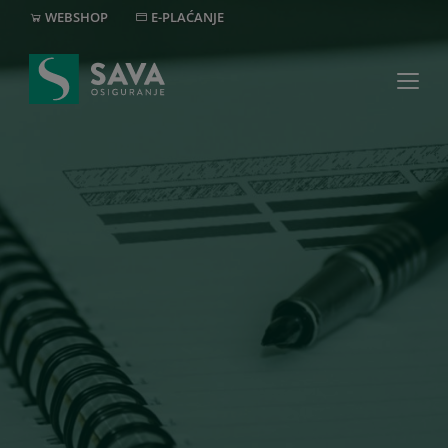
WEBSHOP
E-PLAĆANJE
MREŽA
+382 20 40 30 20