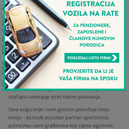
odlaskom u filijalu i bez dodatne papirologije. Polisa
stiže direktno na mejl, a klijenti spremno mogu
otputovati uz punu zaštitu i podršku.
Zašto je putničko zdravstveno osiguranje važno?
Bilo da je riječ o profesionalnim sportistima ili
rekreativcima, putovanja nose određene
zdravstvene i bezbjednosne rizike. Putničko
zdravstveno osiguranje obezbjeđuje sigurnost,
pokriva nepredviđene troškove liječenja u
inostranstvu, omogućava hitnu asistenciju i
značajno umanjuje stres tokom putovanja.
Sava osiguranje i ovim gestom potvrđuje svoju
misiju – da bude pouzdan partner sportistima,
putnicima i svim građanima koji cijene sigurnost,