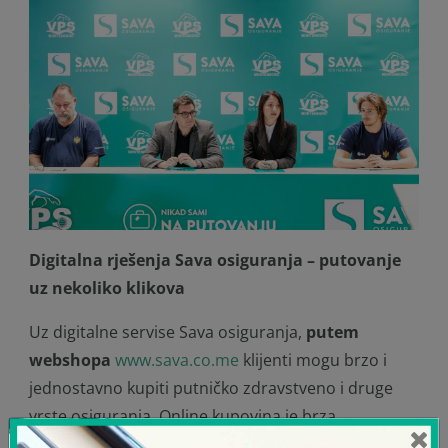
Digitalna rješenja Sava osiguranja – putovanje
uz nekoliko klikova
Uz digitalne servise Sava osiguranja,
putem
webshopa
www.sava.co.me
klijenti mogu brzo i
jednostavno kupiti putničko zdravstveno i druge
vrste osiguranja. Online kupovina je brza,
bezbjedna i dostupna 24 časa, bez potrebe za