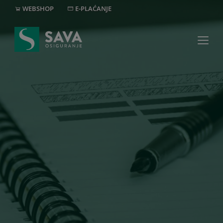
WEBSHOP
E-PLAĆANJE
MREŽA
+382 20 40 30 20