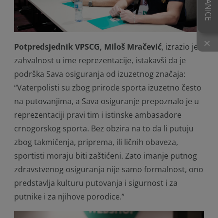
×
Potpredsjednik VPSCG, Miloš Mračević
, izrazio je
zahvalnost u ime reprezentacije, istakavši da je
podrška Sava osiguranja od izuzetnog značaja:
“Vaterpolisti su zbog prirode sporta izuzetno često
na putovanjima, a Sava osiguranje prepoznalo je u
reprezentaciji pravi tim i istinske ambasadore
crnogorskog sporta. Bez obzira na to da li putuju
zbog takmičenja, priprema, ili ličnih obaveza,
sportisti moraju biti zaštićeni. Zato imanje putnog
zdravstvenog osiguranja nije samo formalnost, ono
predstavlja kulturu putovanja i sigurnost i za
putnike i za njihove porodice.”