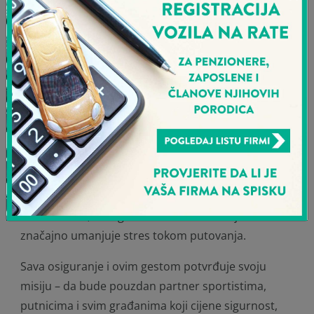
odlaskom u filijalu i bez dodatne papirologije. Polisa
stiže direktno na mejl, a klijenti spremno mogu
otputovati uz punu zaštitu i podršku.
Zašto je putničko zdravstveno osiguranje važno?
Bilo da je riječ o profesionalnim sportistima ili
rekreativcima, putovanja nose određene
zdravstvene i bezbjednosne rizike. Putničko
zdravstveno osiguranje obezbjeđuje sigurnost,
pokriva nepredviđene troškove liječenja u
inostranstvu, omogućava hitnu asistenciju i
značajno umanjuje stres tokom putovanja.
Sava osiguranje i ovim gestom potvrđuje svoju
misiju – da bude pouzdan partner sportistima,
putnicima i svim građanima koji cijene sigurnost,