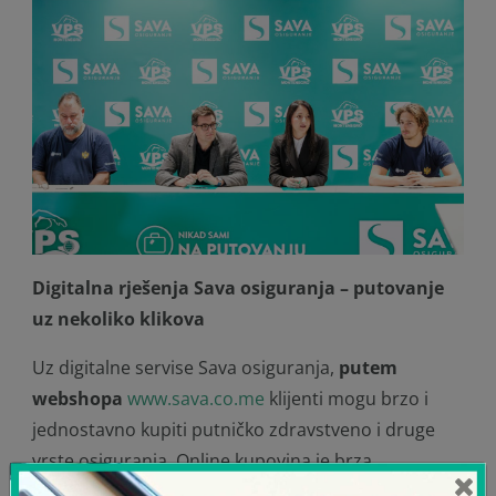
Digitalna rješenja Sava osiguranja – putovanje
uz nekoliko klikova
Uz digitalne servise Sava osiguranja,
putem
webshopa
www.sava.co.me
klijenti mogu brzo i
jednostavno kupiti putničko zdravstveno i druge
vrste osiguranja. Online kupovina je brza,
bezbjedna i dostupna 24 časa, bez potrebe za